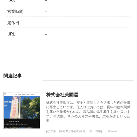
FAX
－
営業時間
－
定休日
－
URL
－
関連記事
株式会社美園屋
株式会社美園屋は、安全と美味しさを追求した肉の提供
に専念しています。仕入れにおいては、長年の信頼関係
を築いた業者からのみ、高品質の黒毛和牛を取り扱いま
す。その際、サシの入り方や肉色、柔らかさといった
要…
[小売業・販売業][食品の販売・卸・問屋]
0views