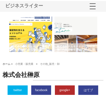
ビジネスライター
ノー
株式会社耕文社が品川で実現す
株式会社ナカモトがホテルや店
株
の専
る販促物製作から配送までワン
舗の内装改修で選ばれ続ける理
れ
ストップ対応
由
強
ホーム >
小売業・販売業
>
その他_販売・卸
株式会社榊原
twitter
facebook
google+
はてブ