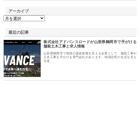
アーカイブ
最近の記事
株式会社アドバンスロードが山形県鶴岡市で手がける
舗装土木工事と求人情報
山形県鶴岡市で地域の道路基盤を支える企業として、舗装工事や
土木工事を手がける専門会社があります。地域住民の生活を支え
る道…
シー
株式会社アクアスペースが水中
株式会社地盤調査事務所が選ば
株
ム導
から陸上まで一貫施工できる理
れ続ける理由と建設コンサルの
ス