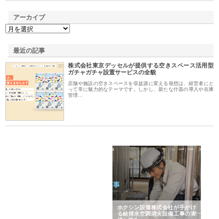
アーカイブ
最近の記事
株式会社東京デッセルが提供する空きスペース活用型
ガチャガチャ設置サービスの全貌
店舗や施設の空きスペースを収益源に変える発想は、経営者にと
って常に魅力的なテーマです。しかし、新たな什器の導入や在庫
管理…
と強
株式会社山形道路が手がける舗
ホクシン設備株式会社が手がけ
株
装工事と土木技術の全容
る給排水空調消火設備工事の実
の