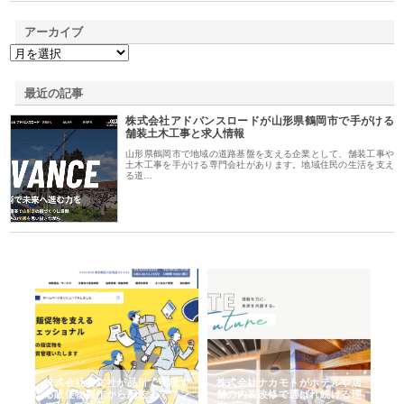
アーカイブ
最近の記事
株式会社アドバンスロードが山形県鶴岡市で手がける
舗装土木工事と求人情報
山形県鶴岡市で地域の道路基盤を支える企業として、舗装工事や
土木工事を手がける専門会社があります。地域住民の生活を支え
る道…
ノー
株式会社耕文社が品川で実現す
株式会社ナカモトがホテルや店
株
の専
る販促物製作から配送までワン
舗の内装改修で選ばれ続ける理
れ