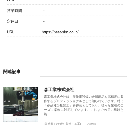
営業時間
－
定休日
－
URL
https://best-skn.co.jp/
関連記事
森工業株式会社
森工業株式会社は、産業用設備の金属部品を高精度に製
作するプロフェッショナルとして知られています。特に
「多品種少量加工」を得意としており、様々な業種のニ
ーズに柔軟に対応しています。これまでの長い経験と
熟…
[製造業][その他_製造・加工]
0views