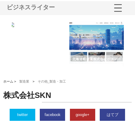
ビジネスライター
多摩
有限会社松幸商店が手がける織
北海道軽金属株式会社がスノー
株
工事
ネームと下げ札の製造技術
フライとテーパーブロックの専
る
用ページを新設
ス
ホーム >
製造業
>
その他_製造・加工
株式会社SKN
twitter
facebook
google+
はてブ