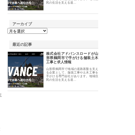
民の生活を支える道…
アーカイブ
最近の記事
株式会社アドバンスロードが山
形県鶴岡市で手がける舗装土木
、
工事と求人情報
山形県鶴岡市で地域の道路基盤を支え
る企業として、舗装工事や土木工事を
手がける専門会社があります。地域住
民の生活を支える道…
生
あ
応