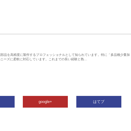
属部品を高精度に製作するプロフェッショナルとして知られています。特に「多品種少量加
のニーズに柔軟に対応しています。これまでの長い経験と熟…
google+
はてブ