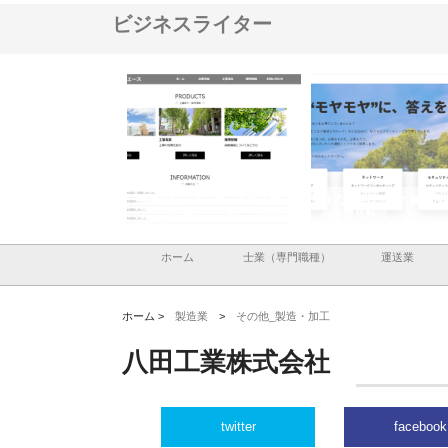
ビジネスライター
ナツハラが建設と鋲螺
株式会社メタルエースの企業サ
株式会社ＣＳＡの事業内
暮らしを支える理由
イトが提供する充実した情報内
みを徹底解説
容とは
ホーム
士業（専門職種）
運送業
ホーム >
製造業
>
その他_製造・加工
八田工業株式会社
twitter
facebook