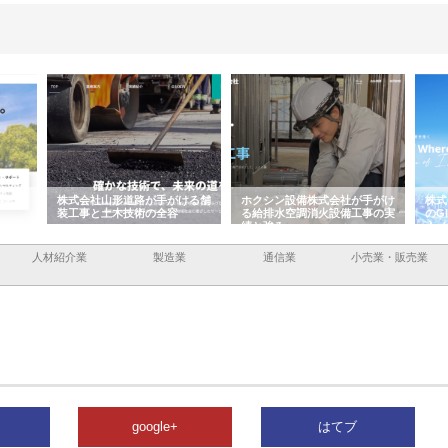
容と強
株式会社山形道路が手がける舗
ホクシン設備株式会社が手がけ
株式
装工事と土木技術の全容
る給排水空調消火設備工事の実
のG
績と強み
入メ
人材紹介業
製造業
通信業
小売業・販売業
google+
はてブ