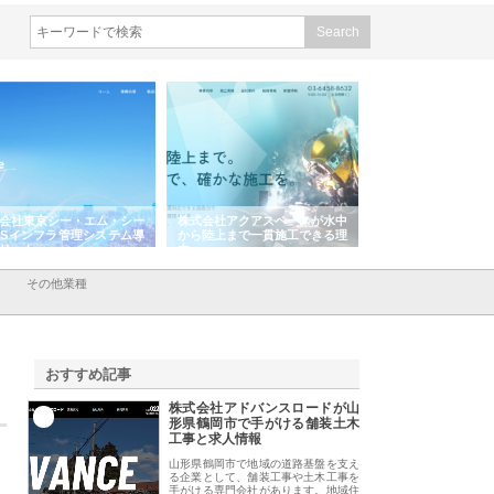
会社東京シー・エム・シー
株式会社アクアスペースが水中
株式会社地盤調査事
ISインフラ管理システム導
から陸上まで一貫施工できる理
れ続ける理由と建設
リット
由
強み
その他業種
おすすめ記事
株式会社アドバンスロードが山
1
形県鶴岡市で手がける舗装土木
工事と求人情報
山形県鶴岡市で地域の道路基盤を支え
る企業として、舗装工事や土木工事を
手がける専門会社があります。地域住