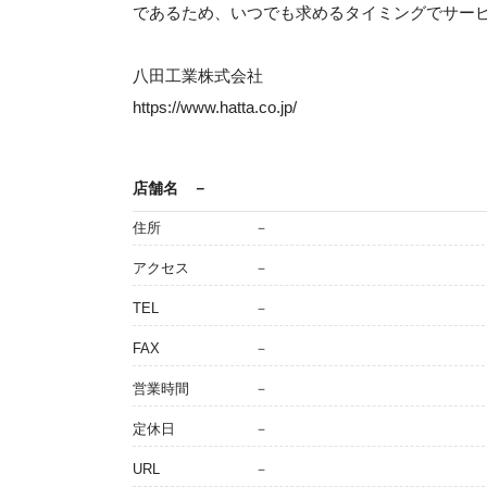
であるため、いつでも求めるタイミングでサー
八田工業株式会社
https://www.hatta.co.jp/
店舗名
－
住所
－
アクセス
－
TEL
－
FAX
－
営業時間
－
定休日
－
URL
－