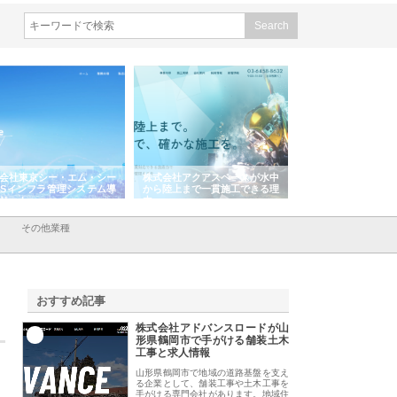
会社東京シー・エム・シー
株式会社アクアスペースが水中
株式会社地盤調査事
ISインフラ管理システム導
から陸上まで一貫施工できる理
れ続ける理由と建設
リット
由
強み
その他業種
おすすめ記事
株式会社アドバンスロードが山
1
形県鶴岡市で手がける舗装土木
工事と求人情報
山形県鶴岡市で地域の道路基盤を支え
る企業として、舗装工事や土木工事を
手がける専門会社があります。地域住