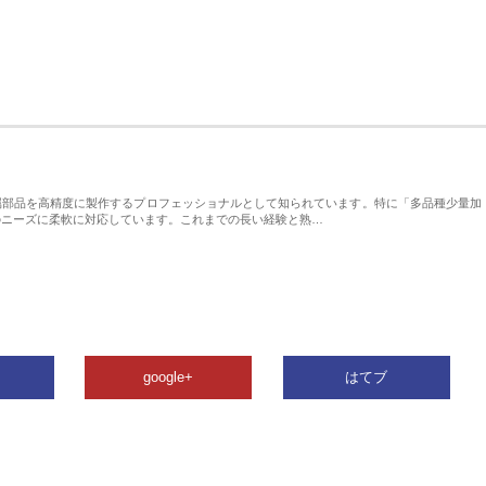
属部品を高精度に製作するプロフェッショナルとして知られています。特に「多品種少量加
のニーズに柔軟に対応しています。これまでの長い経験と熟…
google+
はてブ