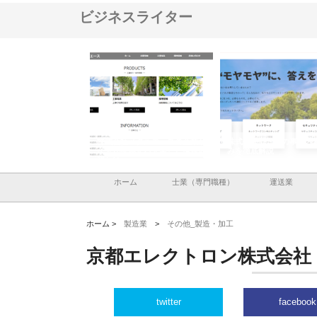
ビジネスライター
ナツハラが建設と鋲螺
株式会社メタルエースの企業サ
株式会社ＣＳＡの事業内
暮らしを支える理由
イトが提供する充実した情報内
みを徹底解説
容とは
ホーム
士業（専門職種）
運送業
ホーム >
製造業
>
その他_製造・加工
京都エレクトロン株式会社
twitter
facebook