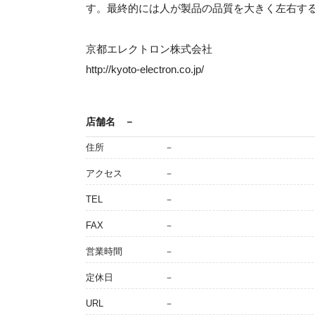
す。最終的には人が製品の品質を大きく左右す
京都エレクトロン株式会社
http://kyoto-electron.co.jp/
店舗名
－
住所
－
アクセス
－
TEL
－
FAX
－
営業時間
－
定休日
－
URL
－