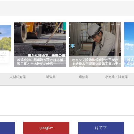
容と強
株式会社山形道路が手がける舗
ホクシン設備株式会社が手がけ
株式
装工事と土木技術の全容
る給排水空調消火設備工事の実
のG
績と強み
入メ
人材紹介業
製造業
通信業
小売業・販売業
google+
はてブ