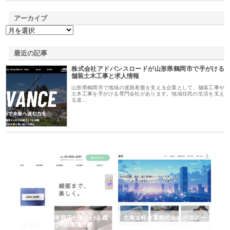
アーカイブ
最近の記事
株式会社アドバンスロードが山形県鶴岡市で手がける
舗装土木工事と求人情報
山形県鶴岡市で地域の道路基盤を支える企業として、舗装工事や
土木工事を手がける専門会社があります。地域住民の生活を支え
る道…
幸商店が手がける織
北海道軽金属株式会社がスノー
株式会社耕文社が品川で
げ札の製造技術
フライとテーパーブロックの専
る販促物製作から配送ま