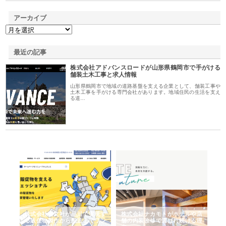
アーカイブ
最近の記事
株式会社アドバンスロードが山形県鶴岡市で手がける
舗装土木工事と求人情報
山形県鶴岡市で地域の道路基盤を支える企業として、舗装工事や
土木工事を手がける専門会社があります。地域住民の生活を支え
る道…
ノー
株式会社耕文社が品川で実現す
株式会社ナカモトがホテルや店
株
の専
る販促物製作から配送までワン
舗の内装改修で選ばれ続ける理
れ