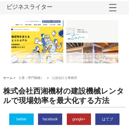
ビジネスライター
ノー
株式会社耕文社が品川で実現す
株式会社ナカモトがホテルや店
株
の専
る販促物製作から配送までワン
舗の内装改修で選ばれ続ける理
れ
ストップ対応
由
強
ホーム >
士業（専門職種）
>
公認会計士事務所
株式会社西湘機材の建設機械レンタ
ルで現場効率を最大化する方法
twitter
facebook
google+
はてブ