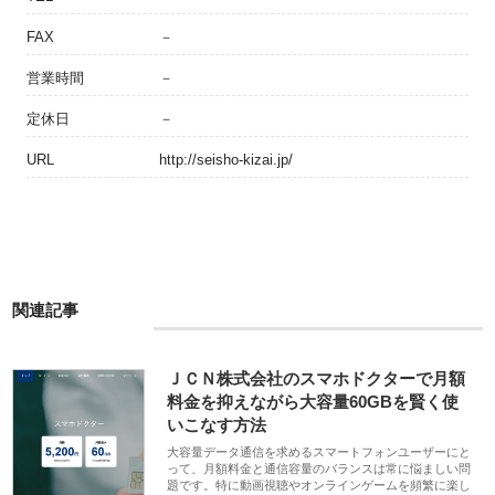
FAX
－
営業時間
－
定休日
－
URL
http://seisho-kizai.jp/
関連記事
ＪＣＮ株式会社のスマホドクターで月額
料金を抑えながら大容量60GBを賢く使
いこなす方法
大容量データ通信を求めるスマートフォンユーザーにと
って、月額料金と通信容量のバランスは常に悩ましい問
題です。特に動画視聴やオンラインゲームを頻繁に楽し