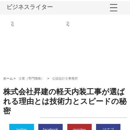
ビジネスライター
三河
株式会社ナツハラが建設と鋲螺
株式会社メタルエースの企業サ
株
構空
で滋賀の暮らしを支える理由
イトが提供する充実した情報内
み
容とは
ホーム >
士業（専門職種）
>
公認会計士事務所
株式会社昇建の軽天内装工事が選ば
れる理由とは技術力とスピードの秘
密
twitter
facebook
google+
はてブ