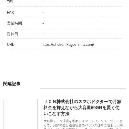
TEL
－
FAX
－
営業時間
－
定休日
－
URL
https://shoken-kagoshima.com/
関連記事
ＪＣＮ株式会社のスマホドクターで月額
料金を抑えながら大容量60GBを賢く使
いこなす方法
大容量データ通信を求めるスマートフォンユーザーにと
って、月額料金と通信容量のバランスは常に悩ましい問