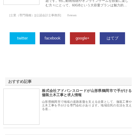
題です。特に動画視聴やオンラインゲームを頻繁に楽し
む方々にとって、60GBという大容量プランは魅力的…
[士業（専門職種）][公認会計士事務所]
0views
twitter
facebook
google+
はてブ
おすすめ記事
株式会社アドバンスロードが山形県鶴岡市で手がける
1
舗装土木工事と求人情報
山形県鶴岡市で地域の道路基盤を支える企業として、舗装工事や
土木工事を手がける専門会社があります。地域住民の生活を支え
る道…