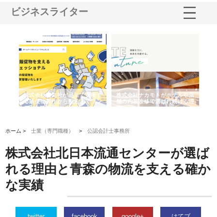
ビジネスライター
ノー
株式会社耕文社が品川で実現す
株式会社ナカモトがホテルや店
株
の専
る販促物製作から配送までワン
舗の内装改修で選ばれ続ける理
れ
ストップ対応
由
強
ホーム >
士業（専門職種）
>
公認会計士事務所
株式会社北日本流通センターが選ば
れる理由と青森の物流を支える確か
な実績
twitter
facebook
google+
はてブ