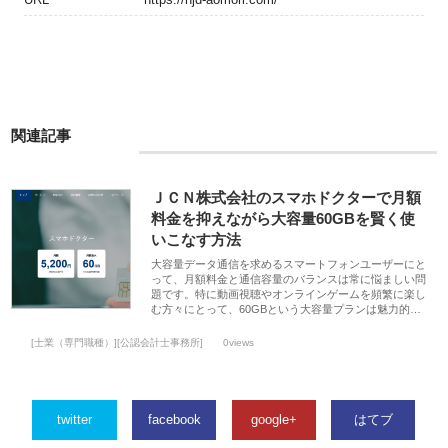
関連記事
ＪＣＮ株式会社のスマホドクターで月額
料金を抑えながら大容量60GBを賢く使
いこなす方法
大容量データ通信を求めるスマートフォンユーザーにと
って、月額料金と通信容量のバランスは常に悩ましい問
題です。特に動画視聴やオンラインゲームを頻繁に楽し
む方々にとって、60GBという大容量プランは魅力的…
[士業（専門職種）][公認会計士事務所]
0views
twitter
facebook
google+
はてブ