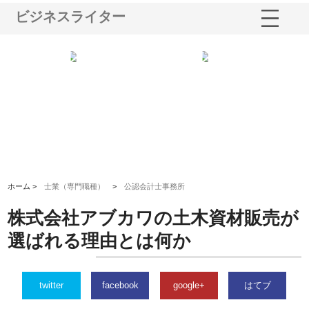
ビジネスライター
シー
株式会社アクアスペースが水中
株式会社地盤調査事務所が選ば
株
ム導
から陸上まで一貫施工できる理
れ続ける理由と建設コンサルの
ス
由
強み
ホーム >
士業（専門職種）
>
公認会計士事務所
株式会社アブカワの土木資材販売が
選ばれる理由とは何か
twitter
facebook
google+
はてブ