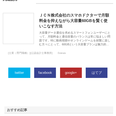
ＪＣＮ株式会社のスマホドクターで月額
料金を抑えながら大容量60GBを賢く使
いこなす方法
大容量データ通信を求めるスマートフォンユーザーにと
って、月額料金と通信容量のバランスは常に悩ましい問
題です。特に動画視聴やオンラインゲームを頻繁に楽し
む方々にとって、60GBという大容量プランは魅力的…
[士業（専門職種）][公認会計士事務所]
0views
twitter
facebook
google+
はてブ
おすすめ記事