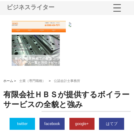
ビジネスライター
選ば
株式会社名神精工の最新ニュー
有限会社エム・ビルドが南多摩
有
ルの
スリリース一覧と注目トピック
で選ばれる道路舗装と土木工事
ネ
の実力
ホーム >
士業（専門職種）
>
公認会計士事務所
有限会社ＨＢＳが提供するボイラー
サービスの全貌と強み
twitter
facebook
google+
はてブ