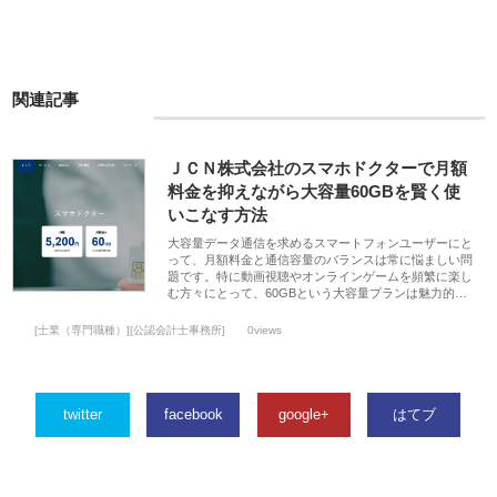
関連記事
ＪＣＮ株式会社のスマホドクターで月額
料金を抑えながら大容量60GBを賢く使
いこなす方法
大容量データ通信を求めるスマートフォンユーザーにと
って、月額料金と通信容量のバランスは常に悩ましい問
題です。特に動画視聴やオンラインゲームを頻繁に楽し
む方々にとって、60GBという大容量プランは魅力的…
[士業（専門職種）][公認会計士事務所]
0views
twitter
facebook
google+
はてブ