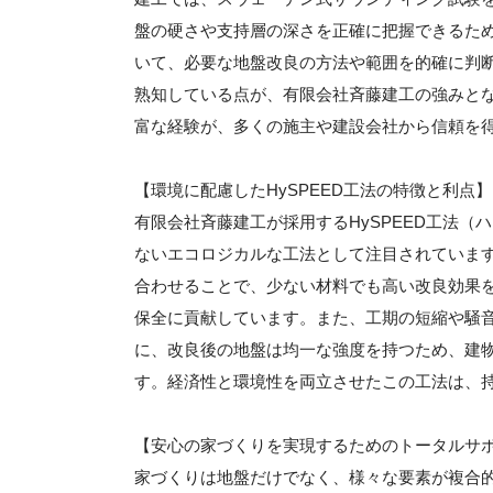
盤の硬さや支持層の深さを正確に把握できるた
いて、必要な地盤改良の方法や範囲を的確に判
熟知している点が、有限会社斉藤建工の強みと
富な経験が、多くの施主や建設会社から信頼を
【環境に配慮したHySPEED工法の特徴と利点】
有限会社斉藤建工が採用するHySPEED工法
ないエコロジカルな工法として注目されていま
合わせることで、少ない材料でも高い改良効果を
保全に貢献しています。また、工期の短縮や騒
に、改良後の地盤は均一な強度を持つため、建
す。経済性と環境性を両立させたこの工法は、
【安心の家づくりを実現するためのトータルサ
家づくりは地盤だけでなく、様々な要素が複合