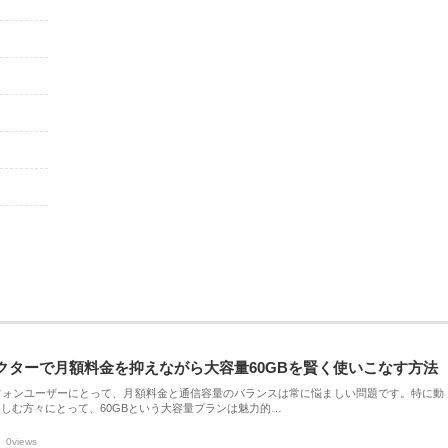
クターで月額料金を抑えながら大容量60GBを賢く使いこなす方法
フォンユーザーにとって、月額料金と通信容量のバランスは常に悩ましい問題です。特に動
しむ方々にとって、60GBという大容量プランは魅力的…
0views