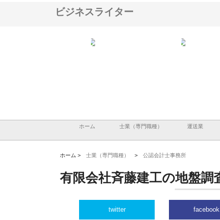
ビジネスライター
ＯＮＯｃｏｍｐａｎｙ
株式会社アセットイノベーショ
庭楽株式会社が知多半島
ら広域配送を実現でき
ンのワンルーム投資で始める資
と名古屋で叶える理想の
産形成と老後準備
間
ホーム
士業（専門職種）
運送業
ホーム >
士業（専門職種）
>
公認会計士事務所
有限会社斉藤建工の地盤調
twitter
facebook