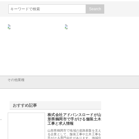
会社ＣＳＡの事業内容と強
株式会社山形道路が手がける舗
ホクシン設備株式会
徹底解説
装工事と土木技術の全容
る給排水空調消火設
績と強み
その他業種
おすすめ記事
株式会社アドバンスロードが山
1
形県鶴岡市で手がける舗装土木
工事と求人情報
山形県鶴岡市で地域の道路基盤を支え
る企業として、舗装工事や土木工事を
手がける専門会社があります。地域住