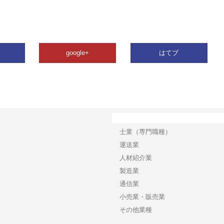
google+
はてブ
カテゴリー
士業（専門職種）
運送業
人材紹介業
製造業
通信業
小売業・販売業
その他業種