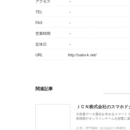
アクセス
－
TEL
－
FAX
－
営業時間
－
定休日
－
URL
http://saito-k.net/
関連記事
ＪＣＮ株式会社のスマホド
大容量データ通信を求めるスマート
画視聴やオンラインゲームを頻繁に楽
[士業（専門職種）][公認会計士事務所]