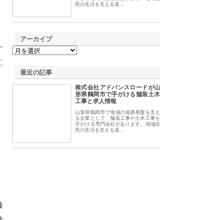
民の生活を支える道…
アーカイブ
す
工
最近の記事
て
株式会社アドバンスロードが山
形県鶴岡市で手がける舗装土木
工事と求人情報
山形県鶴岡市で地域の道路基盤を支え
る企業として、舗装工事や土木工事を
手がける専門会社があります。地域住
民の生活を支える道…
藤
地