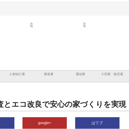
と三河
株式会社ナツハラが建設と鋲螺
株式会社メタルエースの企業サ
株式
外構空
で滋賀の暮らしを支える理由
イトが提供する充実した情報内
みを
容とは
人材紹介業
製造業
通信業
小売業・販売業
査とエコ改良で安心の家づくりを実現
google+
はてブ