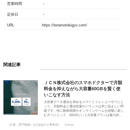
営業時間
－
定休日
－
URL
https://teramotokigyo.com/
関連記事
ＪＣＮ株式会社のスマホドクターで月額
料金を抑えながら大容量60GBを賢く使
いこなす方法
大容量データ通信を求めるスマートフォンユーザーにと
って、月額料金と通信容量のバランスは常に悩ましい問
題です。特に動画視聴やオンラインゲームを頻繁に楽し
む方々にとって、60GBという大容量プランは魅力的…
[士業（専門職種）][公認会計士事務所]
0views