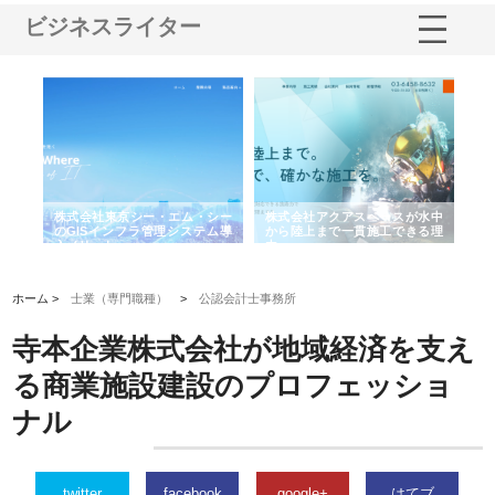
ビジネスライター
がけ
株式会社東京シー・エム・シー
株式会社アクアスペースが水中
株
の実
のGISインフラ管理システム導
から陸上まで一貫施工できる理
れ
入メリット
由
強
ホーム >
士業（専門職種）
>
公認会計士事務所
寺本企業株式会社が地域経済を支え
る商業施設建設のプロフェッショ
ナル
twitter
facebook
google+
はてブ