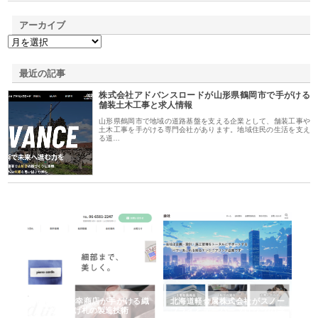
アーカイブ
最近の記事
株式会社アドバンスロードが山形県鶴岡市で手がける
舗装土木工事と求人情報
山形県鶴岡市で地域の道路基盤を支える企業として、舗装工事や
土木工事を手がける専門会社があります。地域住民の生活を支え
る道…
多摩
有限会社松幸商店が手がける織
北海道軽金属株式会社がスノー
株
工事
ネームと下げ札の製造技術
フライとテーパーブロックの専
る