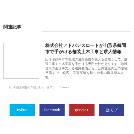
関連記事
株式会社アドバンスロードが山形県鶴岡
市で手がける舗装土木工事と求人情報
山形県鶴岡市で地域の道路基盤を支える企業として、舗
装工事や土木工事を手がける専門会社があります。地域
住民の生活を支える道路整備から、公共施設周辺の環境
整備まで、幅広い工事実績を持つ企業の取り組みと、
地…
[その他業種][その他_法人・企業]
0views
twitter
facebook
google+
はてブ