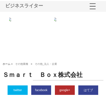
ビジネスライター
三河
株式会社ナツハラが建設と鋲螺
株式会社メタルエースの企業サ
株
構空
で滋賀の暮らしを支える理由
イトが提供する充実した情報内
み
容とは
ホーム >
その他業種
>
その他_法人・企業
Ｓｍａｒｔ Ｂｏｘ株式会社
twitter
facebook
google+
はてブ