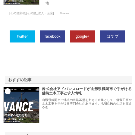
地…
[その他業種][その他_法人・企業]
0views
twitter
facebook
google+
はてブ
おすすめ記事
株式会社アドバンスロードが山形県鶴岡市で手がける
1
舗装土木工事と求人情報
山形県鶴岡市で地域の道路基盤を支える企業として、舗装工事や
土木工事を手がける専門会社があります。地域住民の生活を支え
る道…