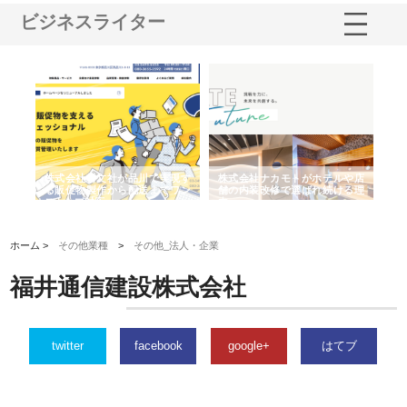
ビジネスライター
カモトがホテルや店
株式会社スプリングエフが選ば
桑木給食株式会社が福山
修で選ばれ続ける理
れる理由とOEMアパレル製造の
ばれる手作り弁当配達の理
強み
ホーム >
その他業種
>
その他_法人・企業
福井通信建設株式会社
twitter
facebook
google+
はてブ