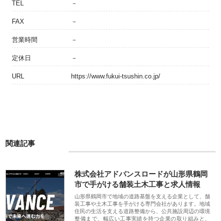
TEL
－
FAX
－
営業時間
－
定休日
－
URL
https://www.fukui-tsushin.co.jp/
関連記事
株式会社アドバンスロードが山形県鶴岡
市で手がける舗装土木工事と求人情報
山形県鶴岡市で地域の道路基盤を支える企業として、舗
装工事や土木工事を手がける専門会社があります。地域
住民の生活を支える道路整備から、公共施設周辺の環境
整備まで、幅広い工事実績を持つ企業の取り組みと、