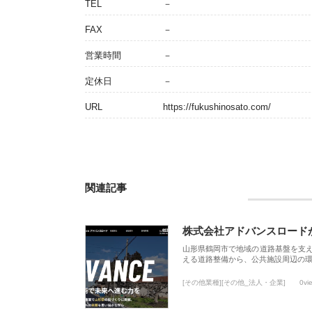
TEL
－
FAX
－
営業時間
－
定休日
－
URL
https://fukushinosato.com/
関連記事
株式会社アドバンスロード
山形県鶴岡市で地域の道路基盤を支
える道路整備から、公共施設周辺の
[その他業種][その他_法人・企業]
0vi