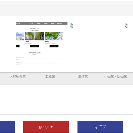
と鋲螺
株式会社メタルエースの企業サ
株式会社ＣＳＡの事業内容と強
株式
理由
イトが提供する充実した情報内
みを徹底解説
装工
容とは
人材紹介業
製造業
通信業
小売業・販売業
google+
はてブ