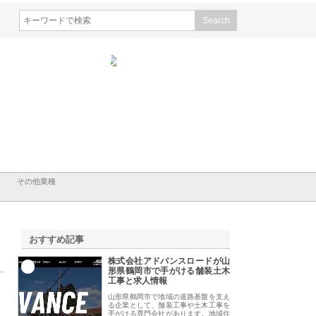
会社山形道路が手がける舗
ホクシン設備株式会社が手がけ
株式会社東京シー・
事と土木技術の全容
る給排水空調消火設備工事の実
のGISインフラ管理
績と強み
入メリット
その他業種
おすすめ記事
株式会社アドバンスロードが山
1
形県鶴岡市で手がける舗装土木
工事と求人情報
山形県鶴岡市で地域の道路基盤を支え
る企業として、舗装工事や土木工事を
手がける専門会社があります。地域住