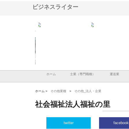
ビジネスライター
アセットイノベーショ
庭楽株式会社が知多半島と三河
株式会社ナツハラが建設
ルーム投資で始める資
と名古屋で叶える理想の外構空
で滋賀の暮らしを支える
老後準備
間
ホーム
士業（専門職種）
運送業
ホーム >
その他業種
>
その他_法人・企業
社会福祉法人福祉の里
twitter
facebook