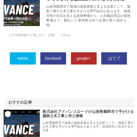
山形県鶴岡市で地域の道路基盤を支える企業として、舗
装工事や土木工事を手がける専門会社があります。地域
住民の生活を支える道路整備から、公共施設周辺の環境
整備まで、幅広い工事実績を持つ企業の取り組みと、
地…
[その他業種][その他_法人・企業]
0views
twitter
facebook
google+
はてブ
おすすめ記事
株式会社アドバンスロードが山形県鶴岡市で手がける
1
舗装土木工事と求人情報
山形県鶴岡市で地域の道路基盤を支える企業として、舗装工事や
土木工事を手がける専門会社があります。地域住民の生活を支え
る道…