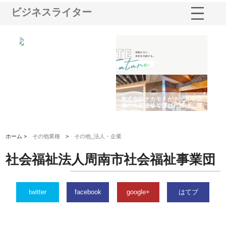
ビジネスライター
ノー
株式会社耕文社が品川で実現す
株式会社ナカモトがホテルや店
株
の専
る販促物製作から配送までワン
舗の内装改修で選ばれ続ける理
れ
ストップ対応
由
強
ホーム >
その他業種
>
その他_法人・企業
社会福祉法人周南市社会福祉事業団
twitter
facebook
google+
はてブ