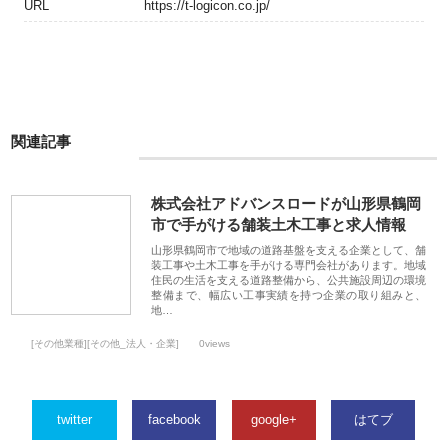
URL
https://t-logicon.co.jp/
関連記事
株式会社アドバンスロードが山形県鶴岡
市で手がける舗装土木工事と求人情報
山形県鶴岡市で地域の道路基盤を支える企業として、舗
装工事や土木工事を手がける専門会社があります。地域
住民の生活を支える道路整備から、公共施設周辺の環境
整備まで、幅広い工事実績を持つ企業の取り組みと、
地…
[その他業種][その他_法人・企業]
0views
twitter
facebook
google+
はてブ