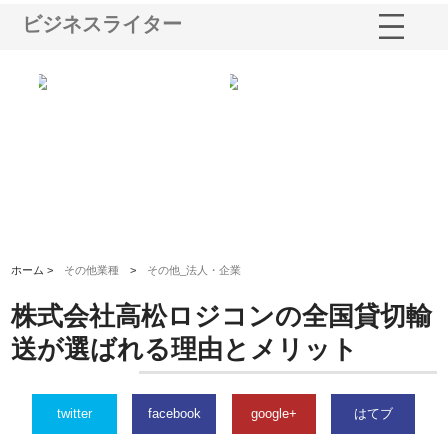
ビジネスライター
三河
株式会社ナツハラが建設と鋲螺
株式会社メタルエースの企業サ
株
構空
で滋賀の暮らしを支える理由
イトが提供する充実した情報内
み
容とは
ホーム >
その他業種
>
その他_法人・企業
株式会社高松ロジコンの全国貸切輸
送が選ばれる理由とメリット
twitter
facebook
google+
はてブ