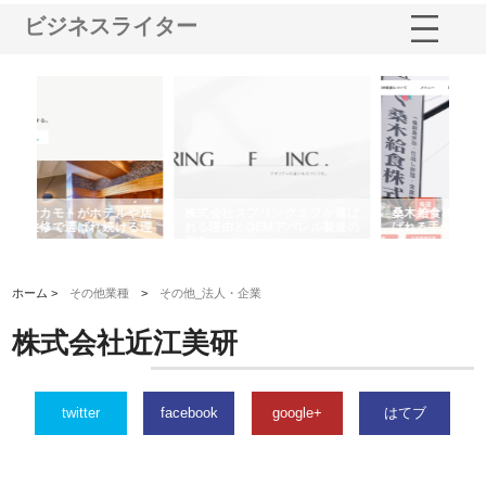
ビジネスライター
や店
株式会社スプリングエフが選ば
桑木給食株式会社が福山市で選
株
る理
れる理由とOEMアパレル製造の
ばれる手作り弁当配達の理由
れ
強み
ホーム >
その他業種
>
その他_法人・企業
株式会社近江美研
twitter
facebook
google+
はてブ