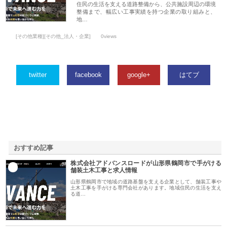
住民の生活を支える道路整備から、公共施設周辺の環境
整備まで、幅広い工事実績を持つ企業の取り組みと、
地…
[その他業種][その他_法人・企業]
0views
twitter
facebook
google+
はてブ
おすすめ記事
株式会社アドバンスロードが山形県鶴岡市で手がける
1
舗装土木工事と求人情報
山形県鶴岡市で地域の道路基盤を支える企業として、舗装工事や
土木工事を手がける専門会社があります。地域住民の生活を支え
る道…