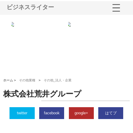
ビジネスライター
シー
株式会社アクアスペースが水中
株式会社地盤調査事務所が選ば
株
ム導
から陸上まで一貫施工できる理
れ続ける理由と建設コンサルの
ス
由
強み
ホーム >
その他業種
>
その他_法人・企業
株式会社荒井グループ
twitter
facebook
google+
はてブ