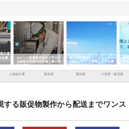
ける舗
ホクシン設備株式会社が手がけ
株式会社東京シー・エム・シー
株式
る給排水空調消火設備工事の実
のGISインフラ管理システム導
から
績と強み
入メリット
由
人材紹介業
製造業
通信業
小売業・販売業
現する販促物製作から配送までワンス