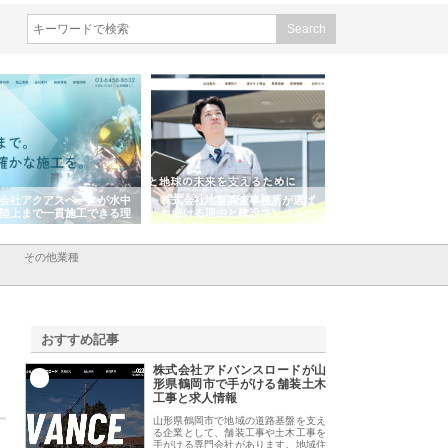
会社アクアスペースが水中
株式会社地盤調査事務所が選ば
株式会社名神精工の
陸上まで一貫施工できる理
れ続ける理由と建設コンサルの
スリリース一覧と注
強み
その他業種
おすすめ記事
株式会社アドバンスロードが山
1
形県鶴岡市で手がける舗装土木
工事と求人情報
山形県鶴岡市で地域の道路基盤を支え
る企業として、舗装工事や土木工事を
手がける専門会社があります。地域住