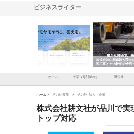
ビジネスライター
メタルエースの企業サ
株式会社ＣＳＡの事業内容と強
株式会社山形道路が手が
供する充実した情報内
みを徹底解説
装工事と土木技術の全容
ホーム
士業（専門職種）
運送業
ホーム >
その他業種
>
その他_法人・企業
株式会社耕文社が品川で実
トップ対応