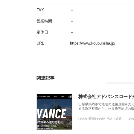
FAX
－
営業時間
－
定休日
－
URL
https://www.koubunsha.jp/
関連記事
株式会社アドバンスロード
山形県鶴岡市で地域の道路基盤を支
える道路整備から、公共施設周辺の
[その他業種][その他_法人・企業]
0vi