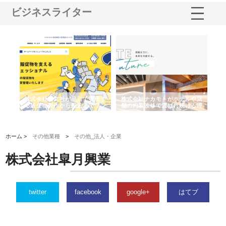
ビジネスライター
ノー
株式会社耕文社が品川で実現す
株式会社ナカモトがホテルや店
株
の専
る販促物製作から配送までワン
舗の内装改修で選ばれ続ける理
れ
ストップ対応
由
強
ホーム >
その他業種
>
その他_法人・企業
株式会社皐月興業
twitter
facebook
google+
はてブ