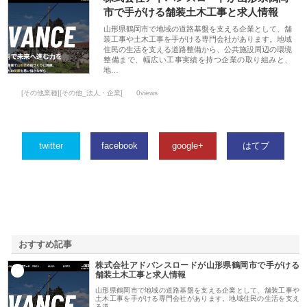
市で手がける舗装土木工事と求人情報
山形県鶴岡市で地域の道路基盤を支える企業として、舗
装工事や土木工事を手がける専門会社があります。地域
住民の生活を支える道路整備から、公共施設周辺の環境
整備まで、幅広い工事実績を持つ企業の取り組みと、
地…
[その他業種][その他_法人・企業]
0views
twitter
facebook
google+
はてブ
おすすめ記事
株式会社アドバンスロードが山形県鶴岡市で手がける
1
舗装土木工事と求人情報
山形県鶴岡市で地域の道路基盤を支える企業として、舗装工事や
土木工事を手がける専門会社があります。地域住民の生活を支え
る道…