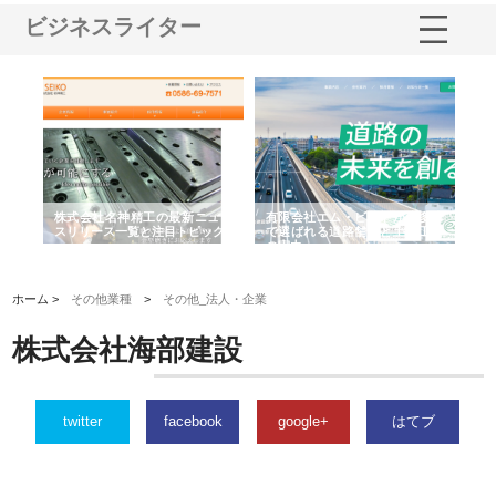
ビジネスライター
選ば
株式会社名神精工の最新ニュー
有限会社エム・ビルドが南多摩
有
ルの
スリリース一覧と注目トピック
で選ばれる道路舗装と土木工事
ネ
の実力
ホーム >
その他業種
>
その他_法人・企業
株式会社海部建設
twitter
facebook
google+
はてブ