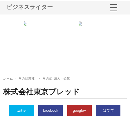
ビジネスライター
三河
株式会社ナツハラが建設と鋲螺
株式会社メタルエースの企業サ
株
構空
で滋賀の暮らしを支える理由
イトが提供する充実した情報内
み
容とは
ホーム >
その他業種
>
その他_法人・企業
株式会社東京ブレッド
twitter
facebook
google+
はてブ