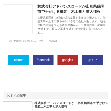
株式会社アドバンスロードが山形県鶴岡
市で手がける舗装土木工事と求人情報
山形県鶴岡市で地域の道路基盤を支える企業として、舗
装工事や土木工事を手がける専門会社があります。地域
住民の生活を支える道路整備から、公共施設周辺の環境
整備まで、幅広い工事実績を持つ企業の取り組みと、
地…
[その他業種][その他_法人・企業]
0views
twitter
facebook
google+
はてブ
おすすめ記事
株式会社アドバンスロードが山形県鶴岡市で手がける
1
舗装土木工事と求人情報