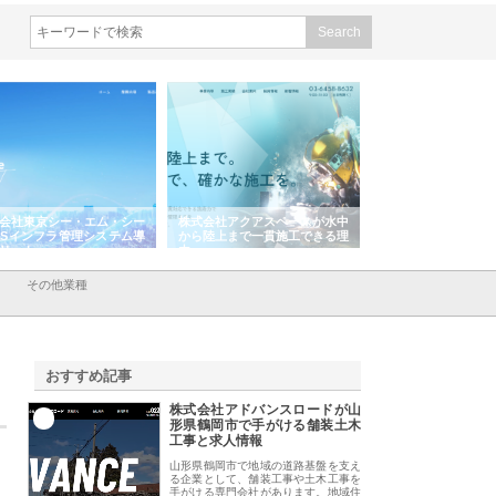
会社東京シー・エム・シー
株式会社アクアスペースが水中
株式会社地盤調査事
ISインフラ管理システム導
から陸上まで一貫施工できる理
れ続ける理由と建設
リット
由
強み
その他業種
おすすめ記事
株式会社アドバンスロードが山
1
形県鶴岡市で手がける舗装土木
工事と求人情報
山形県鶴岡市で地域の道路基盤を支え
る企業として、舗装工事や土木工事を
手がける専門会社があります。地域住