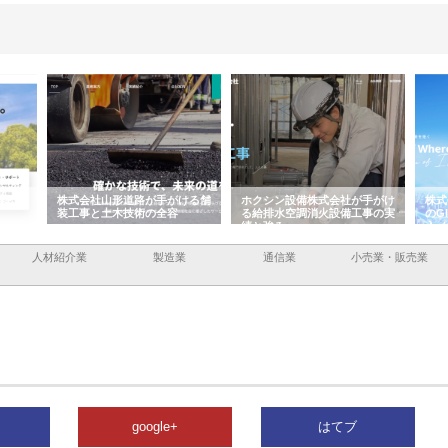
容と強
株式会社山形道路が手がける舗
ホクシン設備株式会社が手がけ
株式
装工事と土木技術の全容
る給排水空調消火設備工事の実
のG
績と強み
入メ
人材紹介業
製造業
通信業
小売業・販売業
google+
はてブ