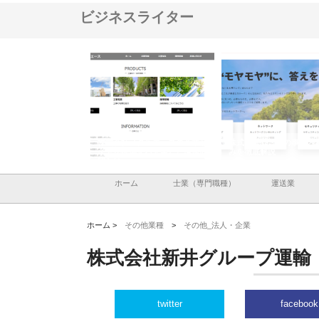
ビジネスライター
ナツハラが建設と鋲螺
株式会社メタルエースの企業サ
株式会社ＣＳＡの事業内
暮らしを支える理由
イトが提供する充実した情報内
みを徹底解説
容とは
ホーム
士業（専門職種）
運送業
ホーム >
その他業種
>
その他_法人・企業
株式会社新井グループ運輸
twitter
facebook