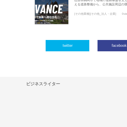
える道路整備から、公共施設周辺の
[その他業種][その他_法人・企業]
0vi
twitter
facebook
ビジネスライター