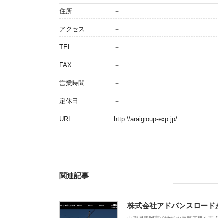
住所
－
アクセス
－
TEL
－
FAX
－
営業時間
－
定休日
－
URL
http://araigroup-exp.jp/
関連記事
株式会社アドバンスロード
山形県鶴岡市で地域の道路基盤を支