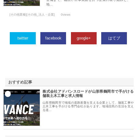
地…
[その他業種][その他_法人・企業]
0views
twitter
facebook
google+
はてブ
おすすめ記事
株式会社アドバンスロードが山形県鶴岡市で手がける
1
舗装土木工事と求人情報
山形県鶴岡市で地域の道路基盤を支える企業として、舗装工事や
土木工事を手がける専門会社があります。地域住民の生活を支え
る道…