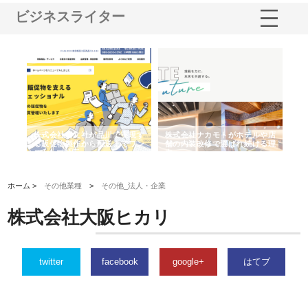
ビジネスライター
ノー
株式会社耕文社が品川で実現す
株式会社ナカモトがホテルや店
株
の専
る販促物製作から配送までワン
舗の内装改修で選ばれ続ける理
れ
ストップ対応
由
強
ホーム >
その他業種
>
その他_法人・企業
株式会社大阪ヒカリ
twitter
facebook
google+
はてブ