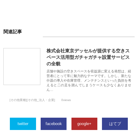
関連記事
株式会社東京デッセルが提供する空きス
ペース活用型ガチャガチャ設置サービス
の全貌
店舗や施設の空きスペースを収益源に変える発想は、経
営者にとって常に魅力的なテーマです。しかし、新たな
什器の導入や在庫管理、メンテナンスといった負担を考
えると二の足を踏んでしまうケースも少なくありませ
ん…
[その他業種][その他_法人・企業]
0views
twitter
facebook
google+
はてブ