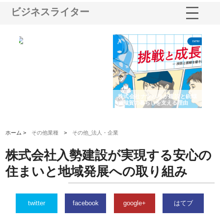
ビジネスライター
ショ
庭楽株式会社が知多半島と三河
株式会社ナツハラが建設と鋲螺
株
る資
と名古屋で叶える理想の外構空
で滋賀の暮らしを支える理由
イ
間
容
ホーム >
その他業種
>
その他_法人・企業
株式会社入勢建設が実現する安心の
住まいと地域発展への取り組み
twitter
facebook
google+
はてブ