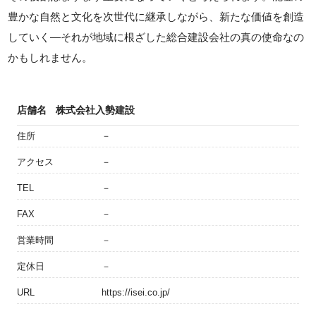
豊かな自然と文化を次世代に継承しながら、新たな価値を創造
していく—それが地域に根ざした総合建設会社の真の使命なの
かもしれません。
店舗名
株式会社入勢建設
住所
－
アクセス
－
TEL
－
FAX
－
営業時間
－
定休日
－
URL
https://isei.co.jp/