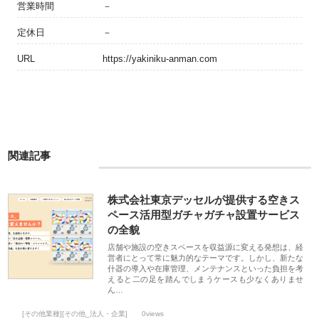
営業時間
－
定休日
－
URL
https://yakiniku-anman.com
関連記事
株式会社東京デッセルが提供する空きス
ペース活用型ガチャガチャ設置サービス
の全貌
店舗や施設の空きスペースを収益源に変える発想は、経
営者にとって常に魅力的なテーマです。しかし、新たな
什器の導入や在庫管理、メンテナンスといった負担を考
えると二の足を踏んでしまうケースも少なくありませ
ん…
[その他業種][その他_法人・企業]
0views