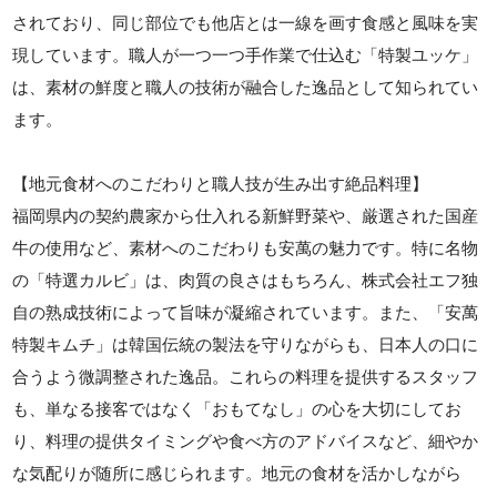
されており、同じ部位でも他店とは一線を画す食感と風味を実
現しています。職人が一つ一つ手作業で仕込む「特製ユッケ」
は、素材の鮮度と職人の技術が融合した逸品として知られてい
ます。
【地元食材へのこだわりと職人技が生み出す絶品料理】
福岡県内の契約農家から仕入れる新鮮野菜や、厳選された国産
牛の使用など、素材へのこだわりも安萬の魅力です。特に名物
の「特選カルビ」は、肉質の良さはもちろん、株式会社エフ独
自の熟成技術によって旨味が凝縮されています。また、「安萬
特製キムチ」は韓国伝統の製法を守りながらも、日本人の口に
合うよう微調整された逸品。これらの料理を提供するスタッフ
も、単なる接客ではなく「おもてなし」の心を大切にしてお
り、料理の提供タイミングや食べ方のアドバイスなど、細やか
な気配りが随所に感じられます。地元の食材を活かしながら