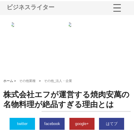
ビジネスライター
社に
株式会社ハクシンが大阪で選ば
株式会社翔栄が草津市で担う建
株
制
れる公共工事の実績と強み
築基礎工事の現場力と信頼性
が
る
ホーム >
その他業種
>
その他_法人・企業
株式会社エフが運営する焼肉安萬の
名物料理が絶品すぎる理由とは
twitter
facebook
google+
はてブ