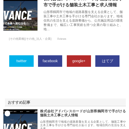
市で手がける舗装土木工事と求人情報
山形県鶴岡市で地域の道路基盤を支える企業として、舗
装工事や土木工事を手がける専門会社があります。地域
住民の生活を支える道路整備から、公共施設周辺の環境
整備まで、幅広い工事実績を持つ企業の取り組みと、
地…
[その他業種][その他_法人・企業]
0views
twitter
facebook
google+
はてブ
おすすめ記事
株式会社アドバンスロードが山形県鶴岡市で手がける
1
舗装土木工事と求人情報
山形県鶴岡市で地域の道路基盤を支える企業として、舗装工事や
土木工事を手がける専門会社があります。地域住民の生活を支え
る道…