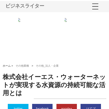
ビジネスライター
る舗
ホクシン設備株式会社が手がけ
株式会社東京シー・エム・シー
株
る給排水空調消火設備工事の実
のGISインフラ管理システム導
か
績と強み
入メリット
由
ホーム >
その他業種
>
その他_法人・企業
株式会社イーエス・ウォーターネッ
トが実現する水資源の持続可能な活
用とは
twitter
facebook
google+
はてブ