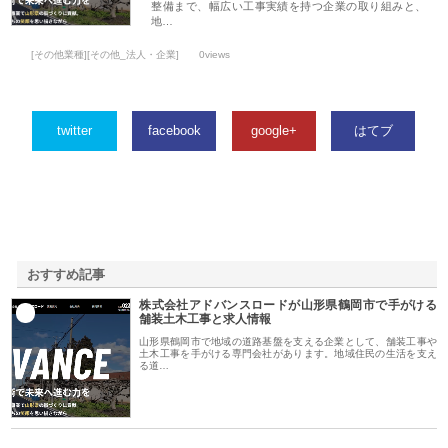
整備まで、幅広い工事実績を持つ企業の取り組みと、
地…
[その他業種][その他_法人・企業]
0views
twitter
facebook
google+
はてブ
おすすめ記事
株式会社アドバンスロードが山形県鶴岡市で手がける
1
舗装土木工事と求人情報
山形県鶴岡市で地域の道路基盤を支える企業として、舗装工事や
土木工事を手がける専門会社があります。地域住民の生活を支え
る道…