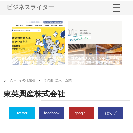
ビジネスライター
ノー
株式会社耕文社が品川で実現す
株式会社ナカモトがホテルや店
株
の専
る販促物製作から配送までワン
舗の内装改修で選ばれ続ける理
れ
ストップ対応
由
強
ホーム >
その他業種
>
その他_法人・企業
東英興産株式会社
twitter
facebook
google+
はてブ