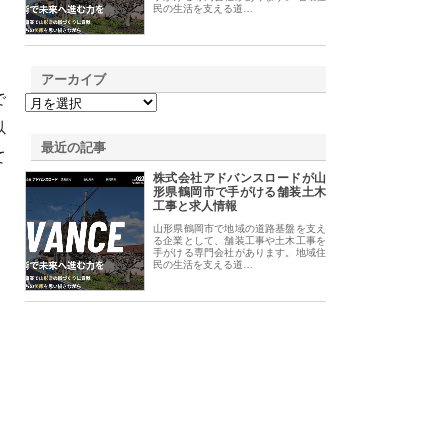
民の生活を支える道…
アーカイブ
で
以
最近の記事
て
株式会社アドバンスロードが山
形県鶴岡市で手がける舗装土木
工事と求人情報
山形県鶴岡市で地域の道路基盤を支え
る企業として、舗装工事や土木工事を
手がける専門会社があります。地域住
民の生活を支える道…
し