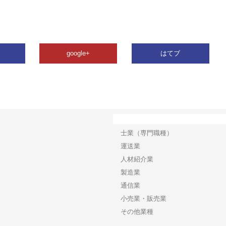
google+
はてブ
カテゴリー
士業（専門職種）
運送業
人材紹介業
製造業
通信業
小売業・販売業
その他業種