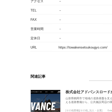
アクセス
－
TEL
－
FAX
－
営業時間
－
定休日
－
URL
https://towakensetsukougyo.com/
関連記事
株式会社アドバンスロード
山形県鶴岡市で地域の道路基盤を支
える道路整備から、公共施設周辺の
[その他業種][その他_法人・企業]
0vi