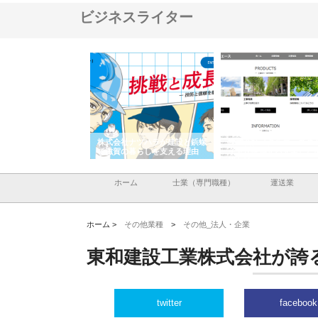
ビジネスライター
社が知多半島と三河
株式会社ナツハラが建設と鋲螺
株式会社メタルエースの企業
叶える理想の外構空
で滋賀の暮らしを支える理由
イトが提供する充実した情報
容とは
ホーム
士業（専門職種）
運送業
ホーム >
その他業種
>
その他_法人・企業
東和建設工業株式会社が誇
twitter
facebook