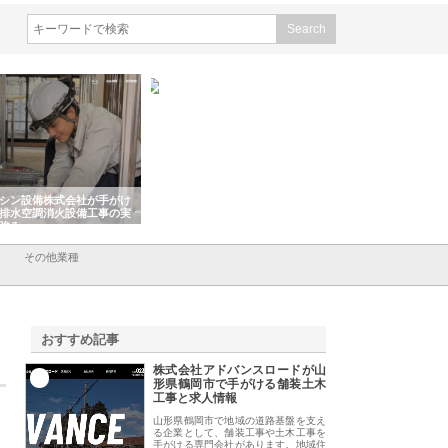
ン設備株式会社が手がけ
株式会社東京シー・エム・シー
株式会社アクアスペー
水空調消火設備工事の実
のGISインフラ管理システム導
から陸上まで一貫施工
み
入メリット
由
その他業種
おすすめ記事
株式会社アドバンスロードが山
1
形県鶴岡市で手がける舗装土木
工事と求人情報
山形県鶴岡市で地域の道路基盤を支え
る企業として、舗装工事や土木工事を
手がける専門会社があります。地域住