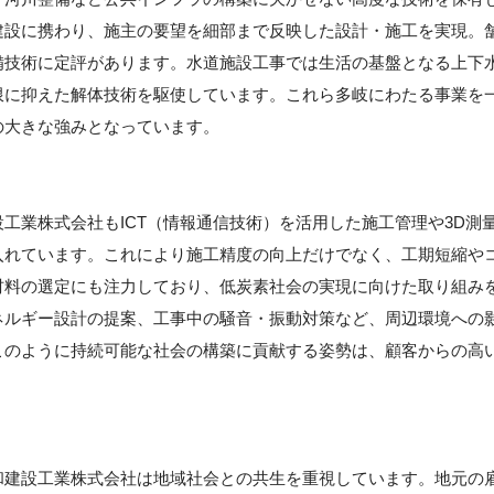
建設に携わり、施主の要望を細部まで反映した設計・施工を実現。
備技術に定評があります。水道施設工事では生活の基盤となる上下
限に抑えた解体技術を駆使しています。これら多岐にわたる事業を
の大きな強みとなっています。
工業株式会社もICT（情報通信技術）を活用した施工管理や3D測
入れています。これにより施工精度の向上だけでなく、工期短縮や
材料の選定にも注力しており、低炭素社会の実現に向けた取り組み
ネルギー設計の提案、工事中の騒音・振動対策など、周辺環境への
このように持続可能な社会の構築に貢献する姿勢は、顧客からの高
和建設工業株式会社は地域社会との共生を重視しています。地元の