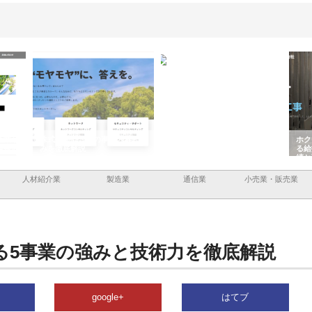
サ
株式会社ＣＳＡの事業内容と強
株式会社山形道路が手がける舗
ホクシ
内
みを徹底解説
装工事と土木技術の全容
る給排
績と強
人材紹介業
製造業
通信業
小売業・販売業
る5事業の強みと技術力を徹底解説
google+
はてブ