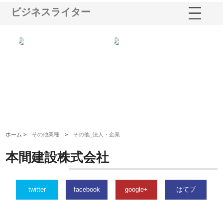
ビジネスライター
多摩
有限会社松幸商店が手がける織
北海道軽金属株式会社がスノー
株
工事
ネームと下げ札の製造技術
フライとテーパーブロックの専
る
用ページを新設
ス
ホーム >
その他業種
>
その他_法人・企業
本間建設株式会社
twitter
facebook
google+
はてブ