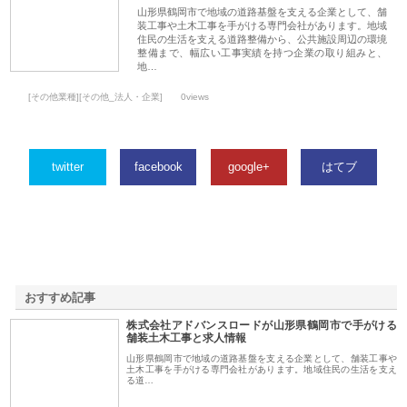
山形県鶴岡市で地域の道路基盤を支える企業として、舗
装工事や土木工事を手がける専門会社があります。地域
住民の生活を支える道路整備から、公共施設周辺の環境
整備まで、幅広い工事実績を持つ企業の取り組みと、
地…
[その他業種][その他_法人・企業]
0views
twitter
facebook
google+
はてブ
おすすめ記事
株式会社アドバンスロードが山形県鶴岡市で手がける
1
舗装土木工事と求人情報
山形県鶴岡市で地域の道路基盤を支える企業として、舗装工事や
土木工事を手がける専門会社があります。地域住民の生活を支え
る道…