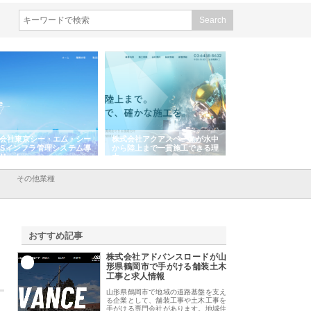
会社アクアスペースが水中
株式会社地盤調査事務所が選ば
株式会社名神精工の
陸上まで一貫施工できる理
れ続ける理由と建設コンサルの
スリリース一覧と注
強み
その他業種
おすすめ記事
株式会社アドバンスロードが山
1
形県鶴岡市で手がける舗装土木
工事と求人情報
山形県鶴岡市で地域の道路基盤を支え
る企業として、舗装工事や土木工事を
手がける専門会社があります。地域住