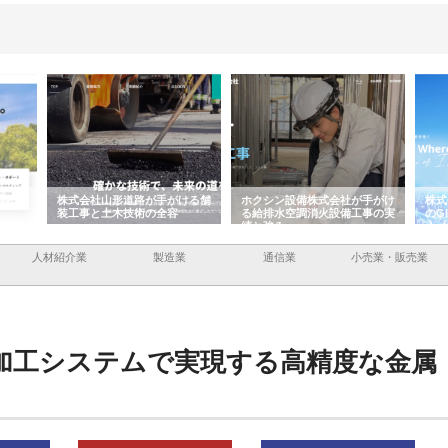
ける舗
ホクシン設備株式会社が手がけ
株式会社東京シー・エム・シー
株式
る給排水空調消火設備工事の実
のGISインフラ管理システム導
から
績と強み
入メリット
由
人材紹介業
製造業
通信業
小売業・販売業
加工システムで実現する高精度な金属