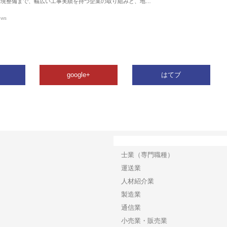
環境整備まで、幅広い工事実績を持つ企業の取り組みと、地…
ews
google+
はてブ
カテゴリー
士業（専門職種）
運送業
人材紹介業
製造業
通信業
小売業・販売業