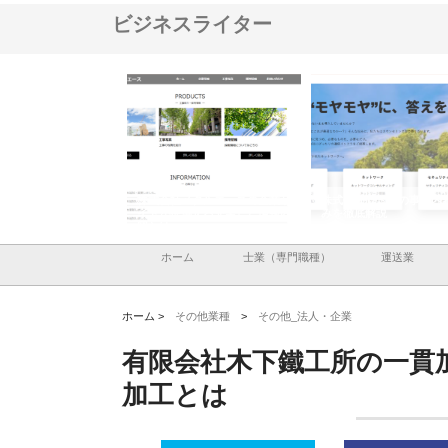
ビジネスライター
メタルエースの企業サ
株式会社ＣＳＡの事業内容と強
株式会社山形道路が手が
供する充実した情報内
みを徹底解説
装工事と土木技術の全容
ホーム
士業（専門職種）
運送業
ホーム >
その他業種
>
その他_法人・企業
有限会社木下鐵工所の一貫
加工とは