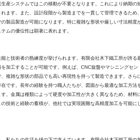
貫生産システムではこの移動が不要となります。これにより納期の
されます。また、設計段階から製造までを一貫して管理できるため
での製品製造が可能になります。特に複雑な形状や厳しい寸法精度
ステムの優位性は顕著に表れます。
性能と技術者の熟練度が挙げられます。有限会社木下鐵工所が誇る
を加工することが可能です。例えば、CNC旋盤やマシニングセン
で、複雑な形状の部品でも高い再現性を持って製造できます。さら
存在です。長年の経験を持つ職人たちが、図面から最適な加工方法
ます。金属は種類によって硬度や加工性が大きく異なるため、材料
この技術と経験の蓄積が、他社では実現困難な高精度加工を可能に
】
り、私たちの生活を縁の下で支えています。有限会社木下鐵工所の