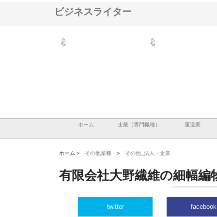
ビジネスライター
会社が知多半島と三河
株式会社ナツハラが建設と鋲螺
株式会社メタルエースの
で叶える理想の外構空
で滋賀の暮らしを支える理由
イトが提供する充実した
容とは
ホーム
士業（専門職種）
運送業
ホーム >
その他業種
>
その他_法人・企業
有限会社大野繊維の細幅編
twitter
facebook