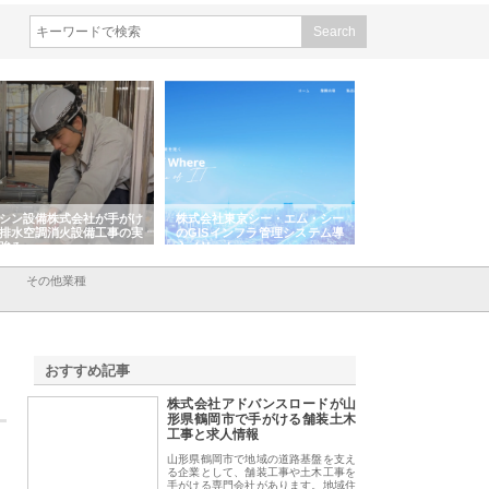
シン設備株式会社が手がけ
株式会社東京シー・エム・シー
株式会社アクアスペ
排水空調消火設備工事の実
のGISインフラ管理システム導
から陸上まで一貫施
強み
入メリット
由
その他業種
おすすめ記事
株式会社アドバンスロードが山
1
形県鶴岡市で手がける舗装土木
工事と求人情報
山形県鶴岡市で地域の道路基盤を支え
る企業として、舗装工事や土木工事を
手がける専門会社があります。地域住