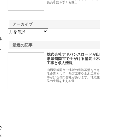
民の生活を支える道…
アーカイブ
、
供
最近の記事
ま
株式会社アドバンスロードが山
形県鶴岡市で手がける舗装土木
工事と求人情報
山形県鶴岡市で地域の道路基盤を支え
る企業として、舗装工事や土木工事を
手がける専門会社があります。地域住
民の生活を支える道…
で
高