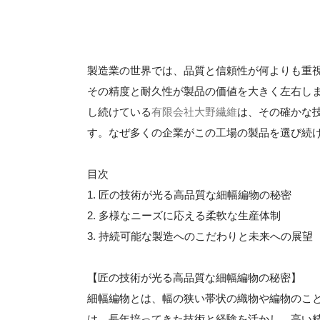
製造業の世界では、品質と信頼性が何よりも重
その精度と耐久性が製品の価値を大きく左右し
し続けている
有限会社大野繊維
は、その確かな
す。なぜ多くの企業がこの工場の製品を選び続
目次
1. 匠の技術が光る高品質な細幅編物の秘密
2. 多様なニーズに応える柔軟な生産体制
3. 持続可能な製造へのこだわりと未来への展望
【匠の技術が光る高品質な細幅編物の秘密】
細幅編物とは、幅の狭い帯状の織物や編物のこ
は、長年培ってきた技術と経験を活かし、高い