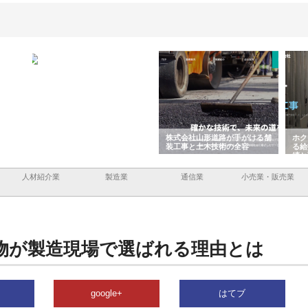
企業サ
株式会社ＣＳＡの事業内容と強
株式会社山形道路が手がける舗
ホク
情報内
みを徹底解説
装工事と土木技術の全容
る給
績と
人材紹介業
製造業
通信業
小売業・販売業
物が製造現場で選ばれる理由とは
google+
はてブ