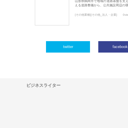
山形県鶴岡市で地域の道路基盤を支
える道路整備から、公共施設周辺の
[その他業種][その他_法人・企業]
0vi
twitter
facebook
ビジネスライター