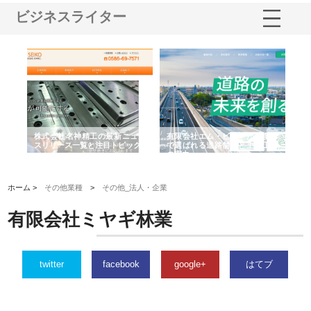
ビジネスライター
選ば
株式会社名神精工の最新ニュー
有限会社エム・ビルドが南多摩
有
ルの
スリリース一覧と注目トピック
で選ばれる道路舗装と土木工事
ネ
の実力
ホーム >
その他業種
>
その他_法人・企業
有限会社ミヤギ林業
twitter
facebook
google+
はてブ