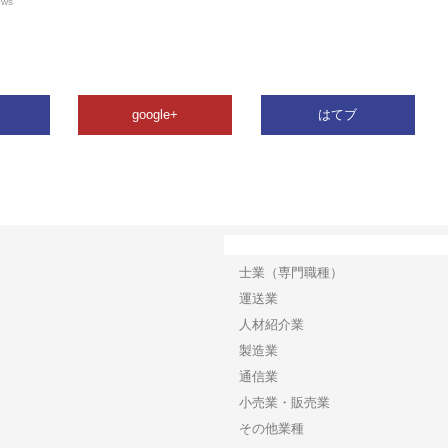
ews
google+
はてブ
カテゴリー
士業（専門職種）
運送業
人材紹介業
製造業
通信業
小売業・販売業
その他業種