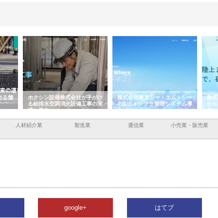
ける舗
ホクシン設備株式会社が手がけ
株式会社東京シー・エム・シー
株式
る給排水空調消火設備工事の実
のGISインフラ管理システム導
から
績と強み
入メリット
由
人材紹介業
製造業
通信業
小売業・販売業
google+
はてブ