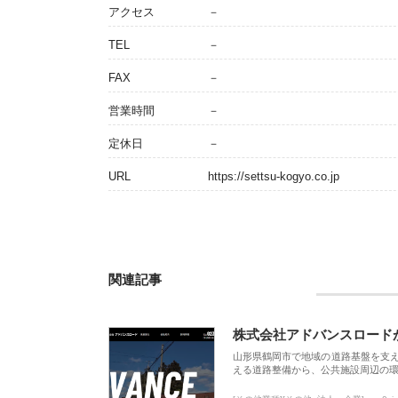
アクセス
－
TEL
－
FAX
－
営業時間
－
定休日
－
URL
https://settsu-kogyo.co.jp
関連記事
株式会社アドバンスロード
山形県鶴岡市で地域の道路基盤を支
える道路整備から、公共施設周辺の