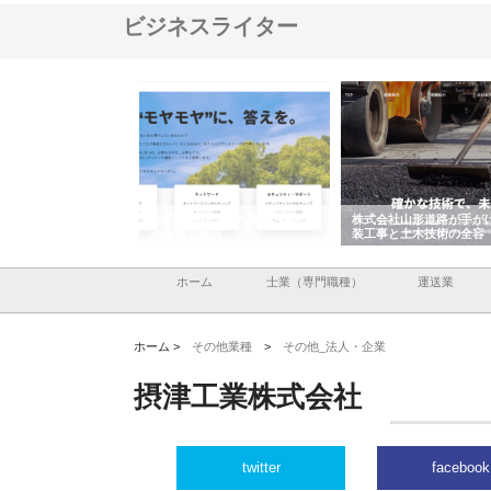
ビジネスライター
メタルエースの企業サ
株式会社ＣＳＡの事業内容と強
株式会社山形道路が手が
供する充実した情報内
みを徹底解説
装工事と土木技術の全容
ホーム
士業（専門職種）
運送業
ホーム >
その他業種
>
その他_法人・企業
摂津工業株式会社
twitter
facebook