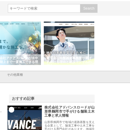
会社アクアスペースが水中
株式会社地盤調査事務所が選ば
株式会社名神精工の
陸上まで一貫施工できる理
れ続ける理由と建設コンサルの
スリリース一覧と注
強み
その他業種
おすすめ記事
株式会社アドバンスロードが山
1
形県鶴岡市で手がける舗装土木
工事と求人情報
山形県鶴岡市で地域の道路基盤を支え
る企業として、舗装工事や土木工事を
手がける専門会社があります。地域住