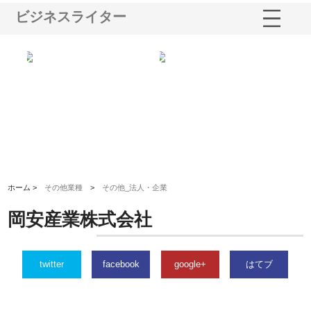
ビジネスライター
シー
株式会社アクアスペースが水中
株式会社地盤調査事務所が選ば
株
ム導
から陸上まで一貫施工できる理
れ続ける理由と建設コンサルの
ス
由
強み
ホーム >
その他業種
>
その他_法人・企業
岡安産業株式会社
twitter
facebook
google+
はてブ