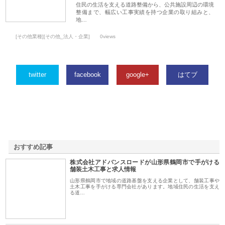
住民の生活を支える道路整備から、公共施設周辺の環境
整備まで、幅広い工事実績を持つ企業の取り組みと、
地…
[その他業種][その他_法人・企業]
0views
twitter
facebook
google+
はてブ
おすすめ記事
株式会社アドバンスロードが山形県鶴岡市で手がける
1
舗装土木工事と求人情報
山形県鶴岡市で地域の道路基盤を支える企業として、舗装工事や
土木工事を手がける専門会社があります。地域住民の生活を支え
る道…