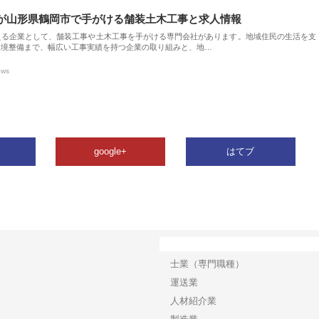
が山形県鶴岡市で手がける舗装土木工事と求人情報
える企業として、舗装工事や土木工事を手がける専門会社があります。地域住民の生活を支
環境整備まで、幅広い工事実績を持つ企業の取り組みと、地…
ews
google+
はてブ
カテゴリー
士業（専門職種）
運送業
人材紹介業