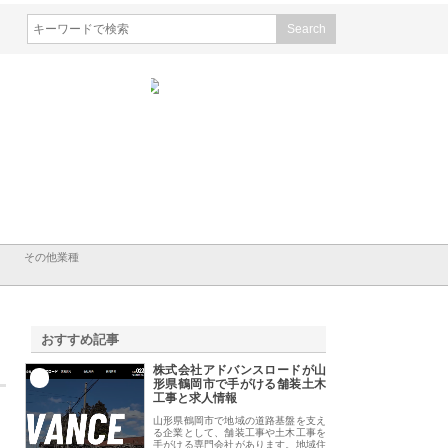
会社ナツハラが建設と鋲螺
株式会社メタルエースの企業サ
株式会社ＣＳＡの事
賀の暮らしを支える理由
イトが提供する充実した情報内
みを徹底解説
容とは
その他業種
おすすめ記事
株式会社アドバンスロードが山
1
形県鶴岡市で手がける舗装土木
工事と求人情報
山形県鶴岡市で地域の道路基盤を支え
る企業として、舗装工事や土木工事を
手がける専門会社があります。地域住