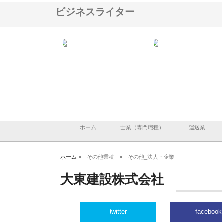
ビジネスライター
ハクシンが大阪で選ば
株式会社翔栄が草津市で担う建
株式会社ＯＮＯｃｏｍｐ
工事の実績と強み
築基礎工事の現場力と信頼性
が岡山から広域配送を実
る理由
ホーム
士業（専門職種）
運送業
ホーム >
その他業種
>
その他_法人・企業
大東建設株式会社
twitter
facebook