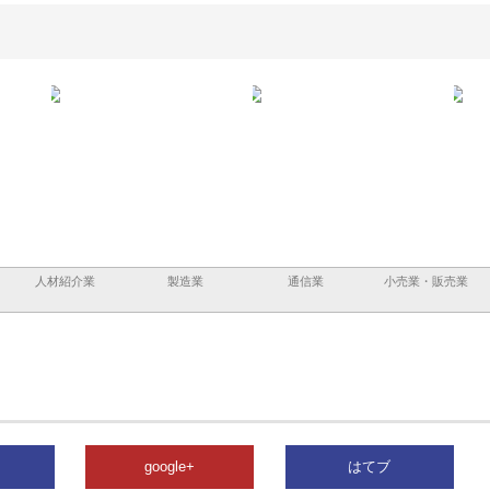
ａｎｙ
株式会社アセットイノベーショ
庭楽株式会社が知多半島と三河
株式
現でき
ンのワンルーム投資で始める資
と名古屋で叶える理想の外構空
で滋
産形成と老後準備
間
人材紹介業
製造業
通信業
小売業・販売業
google+
はてブ