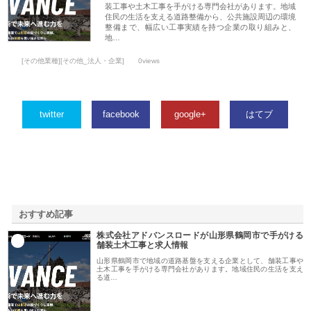
装工事や土木工事を手がける専門会社があります。地域
住民の生活を支える道路整備から、公共施設周辺の環境
整備まで、幅広い工事実績を持つ企業の取り組みと、
地…
[その他業種][その他_法人・企業]
0views
twitter
facebook
google+
はてブ
おすすめ記事
株式会社アドバンスロードが山形県鶴岡市で手がける
1
舗装土木工事と求人情報
山形県鶴岡市で地域の道路基盤を支える企業として、舗装工事や
土木工事を手がける専門会社があります。地域住民の生活を支え
る道…