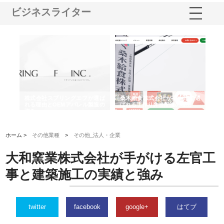
ビジネスライター
や店
株式会社スプリングエフが選ば
桑木給食株式会社が福山市で選
株
る理
れる理由とOEMアパレル製造の
ばれる手作り弁当配達の理由
れ
強み
ホーム >
その他業種
>
その他_法人・企業
大和窯業株式会社が手がける左官工
事と建築施工の実績と強み
twitter
facebook
google+
はてブ