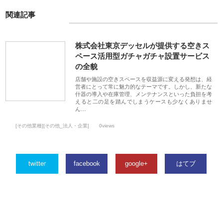
関連記事
株式会社東京デッセルが提供する空きス
ペース活用型ガチャガチャ設置サービス
の全貌
店舗や施設の空きスペースを収益源に変える発想は、経
営者にとって常に魅力的なテーマです。しかし、新たな
什器の導入や在庫管理、メンテナンスといった負担を考
えると二の足を踏んでしまうケースも少なくありませ
ん…
[その他業種][その他_法人・企業]
0views
twitter
facebook
google+
はてブ