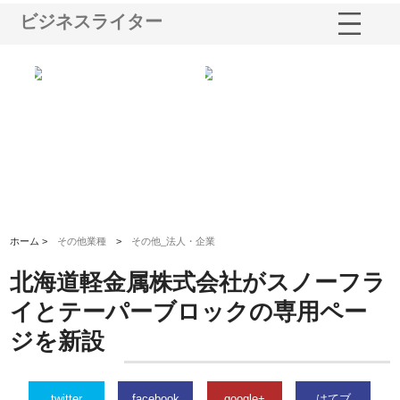
ビジネスライター
ショ
庭楽株式会社が知多半島と三河
株式会社ナツハラが建設と鋲螺
株
る資
と名古屋で叶える理想の外構空
で滋賀の暮らしを支える理由
イ
間
容
ホーム >
その他業種
>
その他_法人・企業
北海道軽金属株式会社がスノーフラ
イとテーパーブロックの専用ペー
ジを新設
twitter
facebook
google+
はてブ