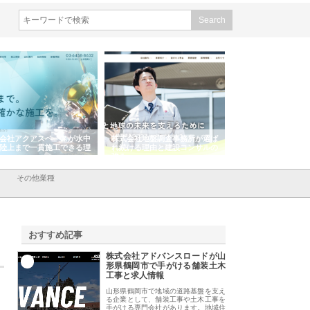
会社アクアスペースが水中
株式会社地盤調査事務所が選ば
株式会社名神精工の
陸上まで一貫施工できる理
れ続ける理由と建設コンサルの
スリリース一覧と注
強み
その他業種
おすすめ記事
株式会社アドバンスロードが山
1
形県鶴岡市で手がける舗装土木
工事と求人情報
山形県鶴岡市で地域の道路基盤を支え
る企業として、舗装工事や土木工事を
手がける専門会社があります。地域住