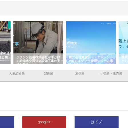
ける舗
ホクシン設備株式会社が手がけ
株式会社東京シー・エム・シー
株式
る給排水空調消火設備工事の実
のGISインフラ管理システム導
から
績と強み
入メリット
由
人材紹介業
製造業
通信業
小売業・販売業
google+
はてブ