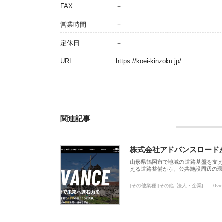
FAX
－
営業時間
－
定休日
－
URL
https://koei-kinzoku.jp/
関連記事
株式会社アドバンスロード
山形県鶴岡市で地域の道路基盤を支
える道路整備から、公共施設周辺の
[その他業種][その他_法人・企業]
0vi