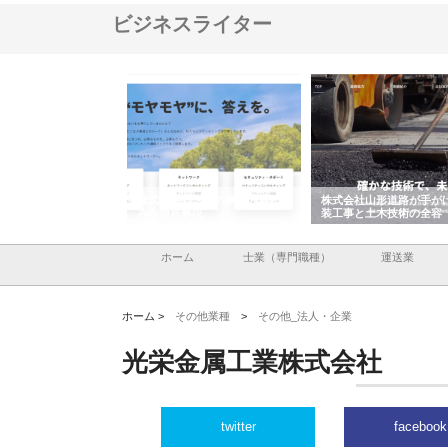
ビジネスライター
メタルエースの企業サ
株式会社ＣＳＡの事業内容と強
株式会社山形道路が手が
供する充実した情報内
みを徹底解説
装工事と土木技術の全容
ホーム
士業（専門職種）
運送業
ホーム >
その他業種
>
その他_法人・企業
光栄金属工業株式会社
twitter
facebook