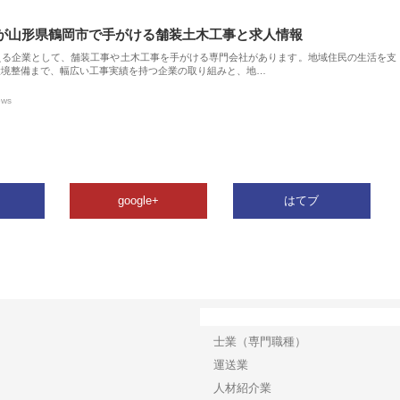
が山形県鶴岡市で手がける舗装土木工事と求人情報
える企業として、舗装工事や土木工事を手がける専門会社があります。地域住民の生活を支
環境整備まで、幅広い工事実績を持つ企業の取り組みと、地…
ews
google+
はてブ
カテゴリー
士業（専門職種）
運送業
人材紹介業