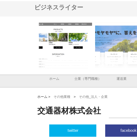
ビジネスライター
と鋲螺
株式会社メタルエースの企業サ
株式会社ＣＳＡの事業内容と強
株式
理由
イトが提供する充実した情報内
みを徹底解説
装工
容とは
ホーム
士業（専門職種）
運送業
ホーム >
その他業種
>
その他_法人・企業
交通器材株式会社
twitter
facebook