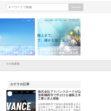
エム・シー
株式会社アクアスペースが水中
株式会社地盤調査事務所が選ば
システム導
から陸上まで一貫施工できる理
れ続ける理由と建設コンサルの
由
強み
その他業種
おすすめ記事
株式会社アドバンスロードが山
1
形県鶴岡市で手がける舗装土木
工事と求人情報
山形県鶴岡市で地域の道路基盤を支え
る企業として、舗装工事や土木工事を
手がける専門会社があります。地域住