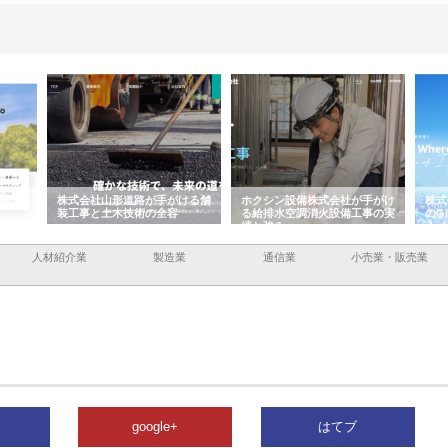
会社山形道路が手がける舗
ホクシン設備株式会社が手がけ
株式会社東京シー・
事と土木技術の全容
る給排水空調消火設備工事の実
のGISインフラ管理
績と強み
入メリット
人材紹介業
製造業
通信業
小売業・販売業
google+
はてブ