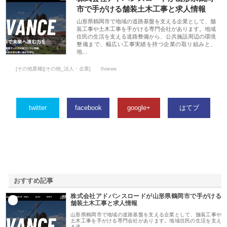
市で手がける舗装土木工事と求人情報
山形県鶴岡市で地域の道路基盤を支える企業として、舗
装工事や土木工事を手がける専門会社があります。地域
住民の生活を支える道路整備から、公共施設周辺の環境
整備まで、幅広い工事実績を持つ企業の取り組みと、
地…
[その他業種][その他_法人・企業]
0views
twitter
facebook
google+
はてブ
おすすめ記事
株式会社アドバンスロードが山形県鶴岡市で手がける
1
舗装土木工事と求人情報
山形県鶴岡市で地域の道路基盤を支える企業として、舗装工事や
土木工事を手がける専門会社があります。地域住民の生活を支え
る道…