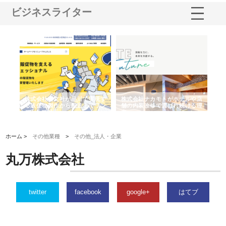
ビジネスライター
ノー
株式会社耕文社が品川で実現す
株式会社ナカモトがホテルや店
株
の専
る販促物製作から配送までワン
舗の内装改修で選ばれ続ける理
れ
ストップ対応
由
強
ホーム >
その他業種
>
その他_法人・企業
丸万株式会社
twitter
facebook
google+
はてブ