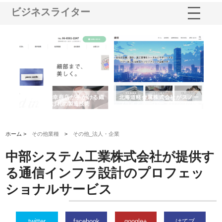
ビジネスライター
多摩
有限会社松幸商店が手がける織
北海道軽金属株式会社がスノー
株
工事
ネームと下げ札の製造技術
フライとテーパーブロックの専
る
用ページを新設
ス
ホーム >
その他業種
>
その他_法人・企業
中部システム工業株式会社が提供す
る通信インフラ設計のプロフェッ
ショナルサービス
twitter
facebook
google+
はてブ