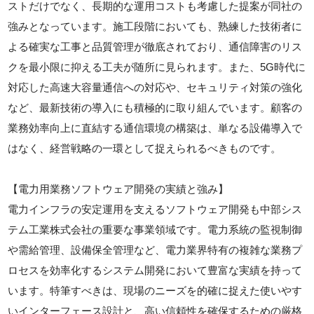
ストだけでなく、長期的な運用コストも考慮した提案が同社の
強みとなっています。施工段階においても、熟練した技術者に
よる確実な工事と品質管理が徹底されており、通信障害のリス
クを最小限に抑える工夫が随所に見られます。また、5G時代に
対応した高速大容量通信への対応や、セキュリティ対策の強化
など、最新技術の導入にも積極的に取り組んでいます。顧客の
業務効率向上に直結する通信環境の構築は、単なる設備導入で
はなく、経営戦略の一環として捉えられるべきものです。
【電力用業務ソフトウェア開発の実績と強み】
電力インフラの安定運用を支えるソフトウェア開発も中部シス
テム工業株式会社の重要な事業領域です。電力系統の監視制御
や需給管理、設備保全管理など、電力業界特有の複雑な業務プ
ロセスを効率化するシステム開発において豊富な実績を持って
います。特筆すべきは、現場のニーズを的確に捉えた使いやす
いインターフェース設計と、高い信頼性を確保するための厳格