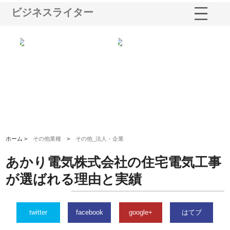
ビジネスライター
ショ
庭楽株式会社が知多半島と三河
株式会社ナツハラが建設と鋲螺
株
る資
と名古屋で叶える理想の外構空
で滋賀の暮らしを支える理由
イ
間
容
ホーム >
その他業種
>
その他_法人・企業
あかり電気株式会社の住宅電気工事
が選ばれる理由と実績
twitter
facebook
google+
はてブ