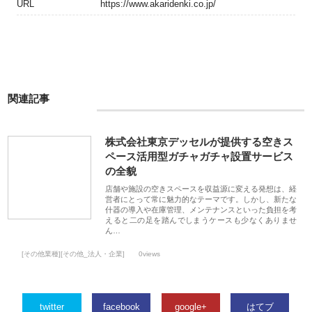
URL
https://www.akaridenki.co.jp/
関連記事
株式会社東京デッセルが提供する空きス
ペース活用型ガチャガチャ設置サービス
の全貌
店舗や施設の空きスペースを収益源に変える発想は、経
営者にとって常に魅力的なテーマです。しかし、新たな
什器の導入や在庫管理、メンテナンスといった負担を考
えると二の足を踏んでしまうケースも少なくありませ
ん…
[その他業種][その他_法人・企業]
0views
twitter
facebook
google+
はてブ