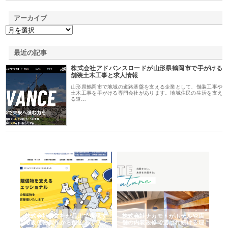
アーカイブ
最近の記事
株式会社アドバンスロードが山形県鶴岡市で手がける
舗装土木工事と求人情報
山形県鶴岡市で地域の道路基盤を支える企業として、舗装工事や
土木工事を手がける専門会社があります。地域住民の生活を支え
る道…
ノー
株式会社耕文社が品川で実現す
株式会社ナカモトがホテルや店
株
の専
る販促物製作から配送までワン
舗の内装改修で選ばれ続ける理
れ